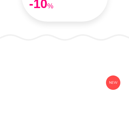
-10
%
NEW