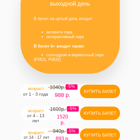
выходной день
В билет на целый день входит:
активити парк
интерактивный парк
В билет 6+ входит также:
скалодром и веревочный парк
(РИО1, РИО2)
-5%
1040р.
возраст
КУПИТЬ БИЛЕТ
от 1 - 3 года
988 р.
-5%
1600р.
возраст
КУПИТЬ БИЛЕТ
от 4 - 13
1520
лет
р.
940р.
-5%
возраст
КУПИТЬ БИЛЕТ
от 14 - 17 лет
893 р.