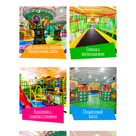
Башня-паука и лабиринт
Горка с
Красочная-сеть
ватрушками
Бассейн с
Пушечный
препятствиями
батл