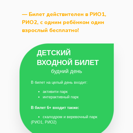
— Билет действителен в РИО1,
РИО2, с одним ребёнком один
взрослый бесплатно!
ДЕТСКИЙ
ВХОДНОЙ БИЛЕТ
будний день
В билет на целый день входит:
активити парк
интерактивный парк
В билет 6+ входит также:
скалодром и веревочный парк
(РИО1, РИО2)