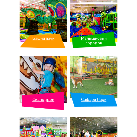
Башня паук
Малышковый
городок
Скалодром
Сафари Парк