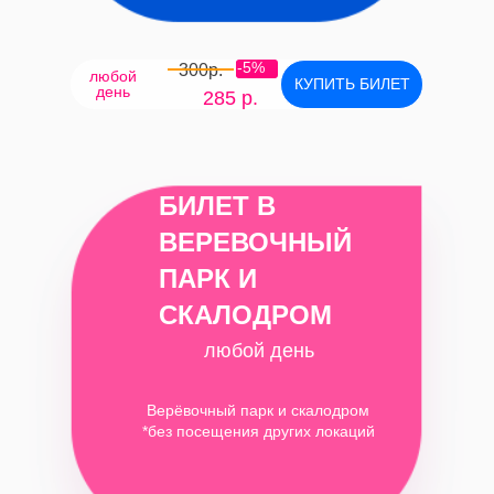
-5%
300р.
любой
КУПИТЬ БИЛЕТ
день
285 р.
БИЛЕТ В
ВЕРЕВОЧНЫЙ
ПАРК И
СКАЛОДРОМ
любой день
Верёвочный парк и скалодром
*без посещения других локаций