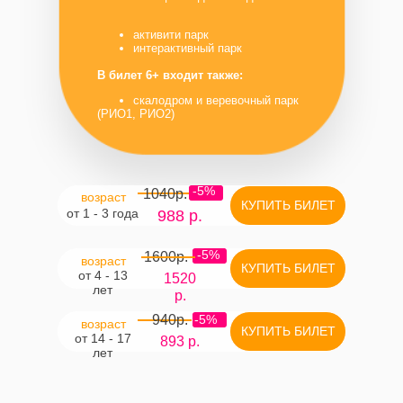
активити парк
интерактивный парк
В билет 6+ входит также:
скалодром и веревочный парк
(РИО1, РИО2)
-5%
1040р.
возраст
КУПИТЬ БИЛЕТ
от 1 - 3 года
988 р.
-5%
1600р.
возраст
КУПИТЬ БИЛЕТ
от 4 - 13
1520
лет
р.
940р.
-5%
возраст
КУПИТЬ БИЛЕТ
от 14 - 17
893 р.
лет