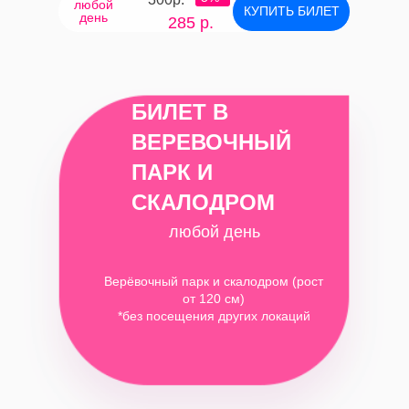
любой
КУПИТЬ БИЛЕТ
день
285 р.
БИЛЕТ В
ВЕРЕВОЧНЫЙ
ПАРК И
СКАЛОДРОМ
любой день
Верёвочный парк и скалодром (рост
от 120 см)
*без посещения других локаций