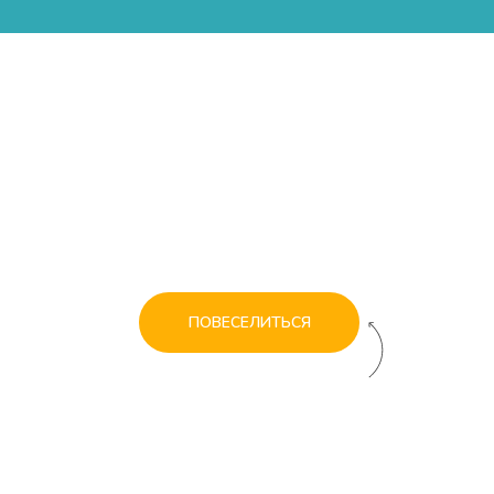
«РИО Кидс» — детские
игровые парки: горки,
скалодромы, кафе,
веревочные парки, дни
рождения в Новосибирске
на Красном пр.
Бесплатный вход для взрослых
Купи билет онлайн со скидкой 5%
ПОВЕСЕЛИТЬСЯ